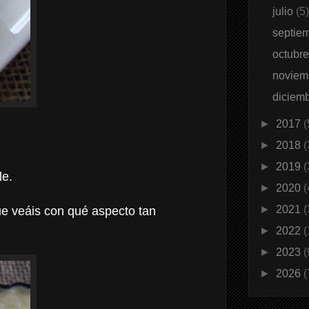
julio
(5
septie
octubr
noviem
diciem
►
2017
(
►
2018
(
►
2019
(
le.
►
2020
(
►
2021
(
ue veáis con qué aspecto tan
►
2022
(
►
2023
(
►
2026
(