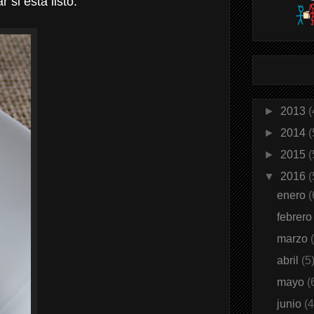
si está listo.
►
2013
(
►
2014
(
►
2015
(
▼
2016
(
enero
(
febrer
marzo
abril
(5
mayo
(
junio
(4