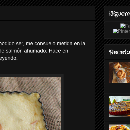
¡Síguem
 podido ser, me consuelo metida en la
he de salmón ahumado. Hace en
Receta
leyendo.