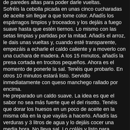
de paredes altas para poder darle vueltas.
Sofréis la cebolla picada en unas cinco cucharadas
de aceite sin llegar a que tome color. Añadís los
espárragos limpios y troceados y los dejáis a fuego
suave hasta que estén tiernos. Lo mismo con las
setas limpias y partidas por la mitad. Añadís el arroz,
le dais unas vueltas y, cuando esté transparente,
empezáis a echarle el caldo caliente y a moverlo con
una cuchara de madera. A los 15 minutos, añadís la
presa cortada en trocitos pequeños. Ahora es el
momento de ponerle la sal. Tenéis que probarlo. En
otros 10 minutos estará listo. Servidlo
inmediatamente con queso manchego rallado por
encima.
He preparado un caldo suave. La idea es que el
sabor no sea más fuerte que el del risotto. Tenéis
que dorar los huesos en un poco de aceite en la
misma olla en la que vayáis a hacerlo. Añadís las
verduras y 3 litros de agua y lo dejáis cocer una
media hora. No lleva sal. Lo coláis y listo para