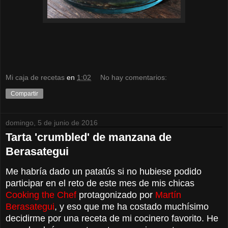
Mi caja de recetas
en
1:02
No hay comentarios:
Compartir
domingo, 5 de junio de 2016
Tarta 'crumbled' de manzana de
Berasategui
Me habría dado un patatús si no hubiese podido
participar en el reto de este mes
de mis chicas
Cooking the Chef
protagonizado por
Martín
Berasategui
, y eso que me ha costado muchísimo
decidirme por una receta de mi cocinero favorito
. He