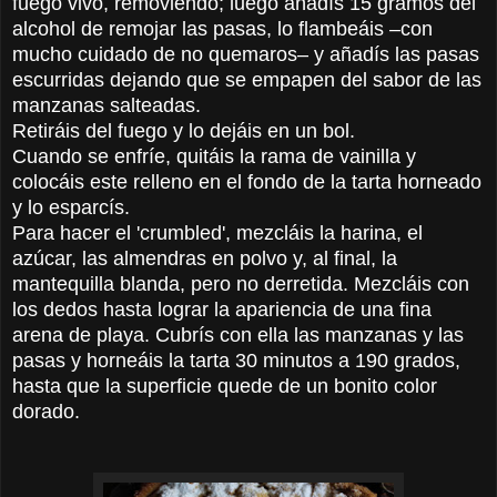
fuego vivo, removiendo; luego añadís 15 gramos del
alcohol de remojar las pasas, lo flambeáis –con
mucho cuidado de no quemaros–
y añadís las pasas
escurridas dejando que se empapen del sabor de las
manzanas salteadas.
Retiráis del fuego y lo dejáis en un bol.
Cuando se enfríe, quitáis la rama de vainilla y
colocáis este relleno en el fondo de la tarta horneado
y lo esparcís.
Para hacer el 'crumbled', mezcláis la harina, el
azúcar, las almendras en polvo y, al final, la
mantequilla blanda, pero no derretida. Mezcláis con
los dedos hasta lograr la apariencia de una fina
arena de playa. Cubrís con ella las manzanas y las
pasas y horneáis la tarta 30 minutos a 190 grados,
hasta que la superficie quede de un bonito color
dorado.