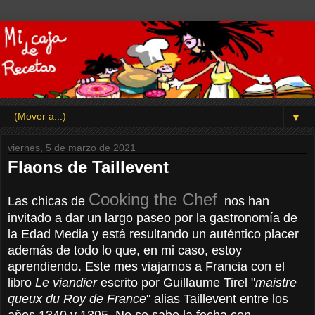
▼
viernes, 5 de marzo de 2021
Flaons de Taillevent
Cooking the Ch
ef
Las chicas de
nos han
invitado a dar un largo paseo por la gastronomía de
la Edad Media y está resultando un auténtico placer
además de todo lo que, en mi caso, estoy
aprendiendo. Este mes viajamos a Francia con el
libro
Le viandier
escrito por Guillaume Tirel "
maistre
queux du Roy de France
" alias Taillevent entre los
años 1340 y 1395. No se sabe la fecha con