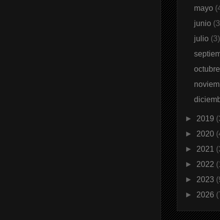
mayo
(
junio
(3
julio
(3
septie
octubr
noviem
diciem
►
2019
(
►
2020
(
►
2021
(
►
2022
(
►
2023
(
►
2026
(