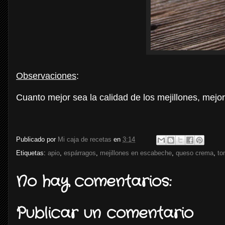
Observaciones
:
Cuanto mejor sea la calidad de los mejillones, mejo
Publicado por
Mi caja de recetas
en
3:14
Etiquetas:
apio
,
espárragos
,
mejillones en escabeche
,
queso crema
,
to
No hay comentarios:
Publicar un comentario